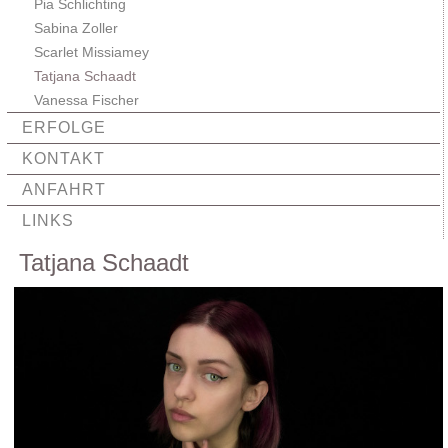
Pia Schlichting
Sabina Zoller
Scarlet Missiamey
Tatjana Schaadt
Vanessa Fischer
ERFOLGE
KONTAKT
ANFAHRT
LINKS
Tatjana Schaadt