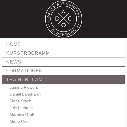
HOME
KURSPROGRAMM
NEWS
FORMATIONEN
TRAINERTEAM
Jamina Flowers
Daniel Langhardt
Fiona Stack
Jule Lüthans
Mareike Groß
Merle Crull