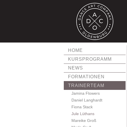
HOME
KURSPROGRAMM
NEWS
FORMATIONEN
TRAINERTEAM
Jamina Flowers
Daniel Langhardt
Fiona Stack
Jule Lüthans
Mareike Groß