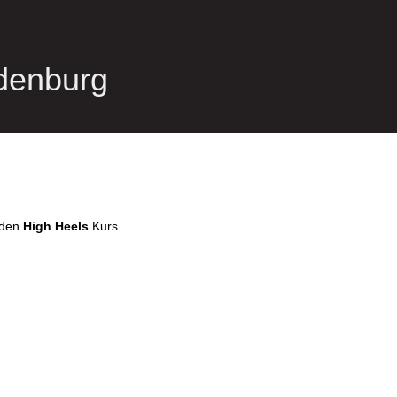
denburg
 den
High Heels
Kurs.