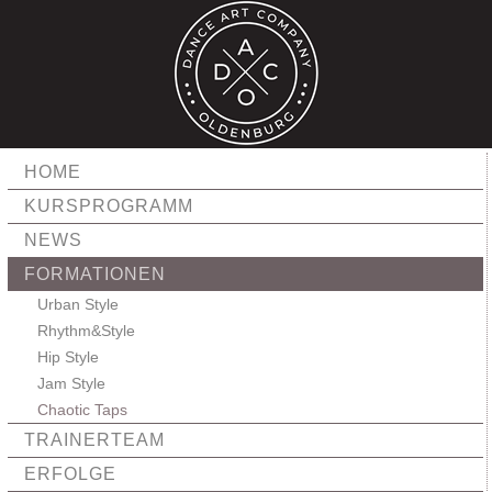
HOME
KURSPROGRAMM
NEWS
FORMATIONEN
Urban Style
Rhythm&Style
Hip Style
Jam Style
Chaotic Taps
TRAINERTEAM
ERFOLGE