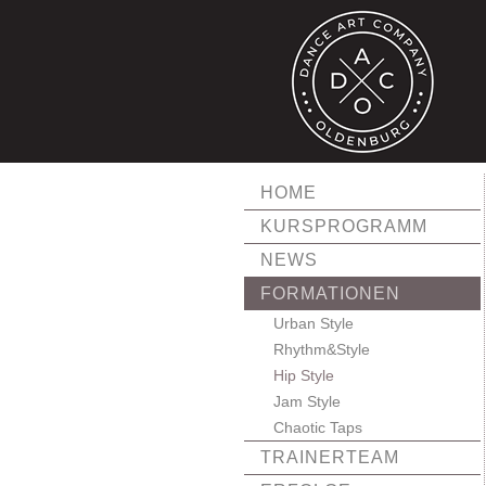
HOME
KURSPROGRAMM
NEWS
FORMATIONEN
Urban Style
Rhythm&Style
Hip Style
Jam Style
Chaotic Taps
TRAINERTEAM