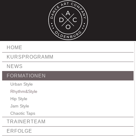
HOME
KURSPROGRAMM
NEWS
FORMATIONEN
Urban Style
Rhythm&Style
Hip Style
Jam Style
Chaotic Taps
TRAINERTEAM
ERFOLGE